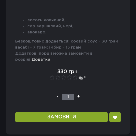
лосось копчений,
сир вершковий, норі,
авокадо.
Безкоштовно додається: соєвий соус - 30 грам;
васабі - 7 грам; імбир - 15 грам
Додаткові порції можна замовити в
розділі
Додатки
330 грн.
0
-
+
1
ЗАМОВИТИ