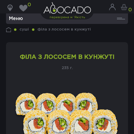
0
0
Меню
суші
філа з лососем в кунжуті
ФІЛА З ЛОСОСЕМ В КУНЖУТІ
235 г.