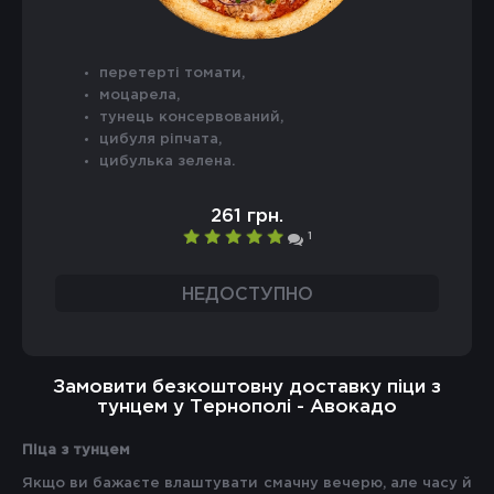
перетерті томати,
моцарела,
тунець консервований,
цибуля ріпчата,
цибулька зелена.
261 грн.
1
НЕДОСТУПНО
Замовити безкоштовну доставку піци з
тунцем у Тернополі - Авокадо
Піца з тунцем
Якщо ви бажаєте влаштувати смачну вечерю, але часу й