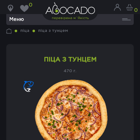
0
0
Меню
піца
піца з тунцем
ПІЦА З ТУНЦЕМ
470 г.