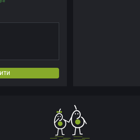
ре
ИТИ