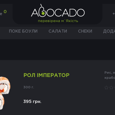
0
+
не
ПОКЕ БОУЛИ
САЛАТИ
СНЕКИ
ДОД
рис, норі, креветка тигрова, лосось,
РОЛ ІМПЕРАТОР
крабо
300 г.
395 грн.