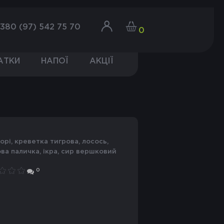
380 (97) 542 75 70
0
АТКИ
НАПОЇ
АКЦІЇ
ва паличка, ікра, сир вершковий
0