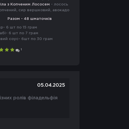
іла з Копченим Лососем
- лосось
опчений, сир вершковий, авокадо
Разом - 48 шматочків
р- 6 шт по 15 грам
абі- 6 шт по 7 грам
вий соус- 6шт по 30 грам
1
05.04.2025
ізних ролів філадельфія