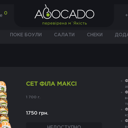
0
+
не
ПОКЕ БОУЛИ
САЛАТИ
СНЕКИ
ДОД
Ф
СЕТ ФІЛА МАКСІ
а
Ф
1 700 г.
в
т
Ф
1750 грн.
к
Ф
в
НЕДОСТУПНО