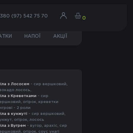
380 (97) 542 75 70
0
АТКИ
НАПОЇ
АКЦІЇ
іла з Лососем
- сир вершковий,
вокадо лосось,
іла з Креветками
- сир
ершковий, огірок, креветки
игрові - 2 роли
іла в кунжуті
- сир вершковий,
унжут, огірок, лосось
іла з Вугрем
- вугор, арахіс, сир
ершковий, огірок, соус унагі