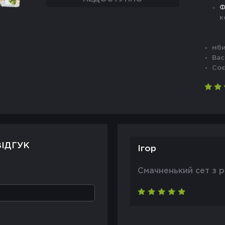
Ф
к
мби
Вас
Соє
ІДГУК
Ігор
Смачненький сет з р