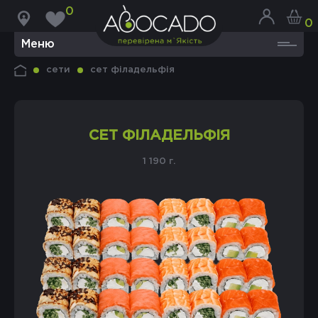
0
0
Меню
сети
сет філадельфія
СЕТ ФІЛАДЕЛЬФІЯ
1 190 г.