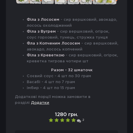
Філа з Лососем
- сир вершковий, авокадо,
лосось охолоджений
Філа з Вугрем
- сир вершковий, огірок,
соус горховий, тунець, стружка тунця
Фла з Копченим Лососем
- сир вершковий,
авокадо, лосось копчений
Філа з Креветкою
- сир вершковий, огірок,
креветка тигрова чотири шт
Разом - 32 шматочк
Соєвий соус - 4 шт по 30 грам
Васабі - 4 шт по 7 грам
імбир - 4 шт по 15 грам
Додаткові порції можна замовити в
розділі
Додатки
1280 грн.
2